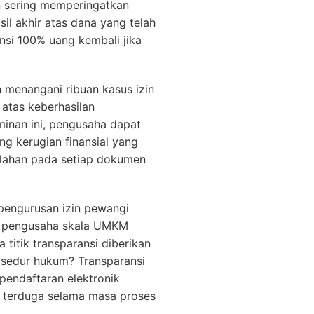
en sering memperingatkan
il akhir atas dana yang telah
nsi 100% uang kembali jika
h menangani ribuan kasus izin
atas keberhasilan
minan ini, pengusaha dapat
g kerugian finansial yang
esalahan pada setiap dokumen
pengurusan izin pewangi
ari pengusaha skala UMKM
titik transparansi diberikan
osedur hukum? Transparansi
pendaftaran elektronik
ak terduga selama masa proses