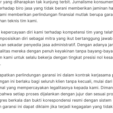
ar yang diharapkan tak kunjung terbit. Jurnalisme konsum
rhadap biro jasa yang tidak berani memberikan jaminan has
 kami memberikan perlindungan finansial mutlak berupa gara
ahan teknis tim kami.
ari kepercayaan diri kami terhadap kompetensi tim yang tela
osisikan diri sebagai mitra yang ikut bertanggung jawab 
an sekadar penyedia jasa administratif. Dengan adanya ja
alitas mereka dengan penuh keyakinan tanpa bayang-bayan
tim kami untuk selalu bekerja dengan tingkat presisi nol k
.
patkan perlindungan garansi ini dalam kontrak kerjasama 
gan ini berlaku bagi seluruh klien tanpa kecuali, mulai d
nal yang mempercayakan legalitasnya kepada kami. Dimana 
ahwa setiap proses dijalankan dengan jujur dan sesuai pr
ogres berkala dan bukti korespondensi resmi dengan sistem 
garansi ini dapat diklaim jika terjadi kegagalan yang tid