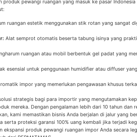
produk pewangi ruangan yang masuk ke pasar Indonesia d
t:
m ruangan estetik menggunakan stik rotan yang sangat di
r:
Alat semprot otomatis beserta tabung isinya yang prakt
gharum ruangan atau mobil berbentuk gel padat yang mem
k esensial untuk penggunaan humidifier atau diffuser yan
 aromatik impor yang memerlukan pengawasan khusus terka
lusi strategis bagi para importir yang mengutamakan ke
uk mereka. Dengan pengalaman lebih dari 10 tahun dan rek
tkan, kami memastikan bisnis Anda berjalan di jalur yang 
rja serta proteksi garansi 100% uang kembali jika terjadi k
an ekspansi produk pewangi ruangan impor Anda secara legal