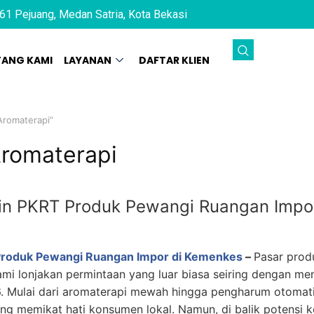
61 Pejuang, Medan Satria, Kota Bekasi
TANG KAMI
LAYANAN
DAFTAR KLIEN
 Aromaterapi”
 Aromaterapi
zin PKRT Produk Pewangi Ruangan Impo
Produk Pewangi Ruangan Impor di Kemenkes
–
Pasar prod
ami lonjakan permintaan yang luar biasa seiring dengan m
. Mulai dari aromaterapi mewah hingga pengharum otomatis
g memikat hati konsumen lokal. Namun, di balik potensi 