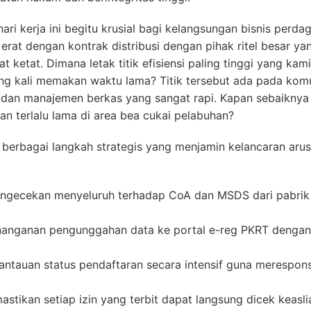
i kerja ini begitu krusial bagi kelangsungan bisnis perda
 erat dengan kontrak distribusi dengan pihak ritel besar ya
 ketat. Dimana letak titik efisiensi paling tinggi yang kam
ng kali memakan waktu lama? Titik tersebut ada pada komu
n dan manajemen berkas yang sangat rapi. Kapan sebaiknya 
an terlalu lama di area bea cukai pelabuhan?
berbagai langkah strategis yang menjamin kelancaran arus
ngecekan menyeluruh terhadap CoA dan MSDS dari pabrik a
anganan pengunggahan data ke portal e-reg PKRT dengan t
ntauan status pendaftaran secara intensif guna merespons
stikan setiap izin yang terbit dapat langsung dicek keas