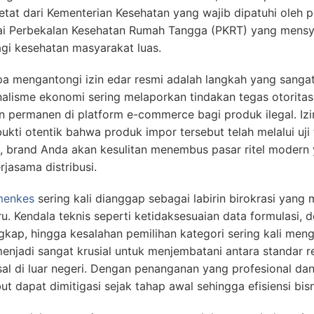
etat dari Kementerian Kesehatan yang wajib dipatuhi oleh 
ai Perbekalan Kesehatan Rumah Tangga (PKRT) yang mensya
gi kesehatan masyarakat luas.
pa mengantongi izin edar resmi adalah langkah yang sangat
rnalisme ekonomi sering melaporkan tindakan tegas otorita
 permanen di platform e-commerce bagi produk ilegal. Iz
bukti otentik bahwa produk impor tersebut telah melalui uj
ini, brand Anda akan kesulitan menembus pasar ritel mode
rjasama distribusi.
menkes
sering kali dianggap sebagai labirin birokrasi yang
u. Kendala teknis seperti ketidaksesuaian data formulasi, 
gkap, hingga kesalahan pemilihan kategori sering kali mengh
 menjadi sangat krusial untuk menjembatani antara standar 
sal di luar negeri. Dengan penanganan yang profesional da
ut dapat dimitigasi sejak tahap awal sehingga efisiensi bisn