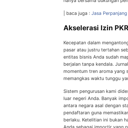
hanya bersama dukungan pe
| baca juga :
Jasa Perpanjang
Akselerasi Izin PKR
Kecepatan dalam mengantongi
pasar atau justru tertahan se
entitas bisnis Anda sudah ma
berjalan tanpa kendala. Jurna
momentum tren aroma yang se
memangkas waktu tunggu yang 
Sistem pengurusan kami dide
luar negeri Anda. Banyak impo
antara negara asal dengan st
pendaftaran guna memastikan
berlaku. Ketelitian ini bukan
Anda sebagai importir yang p