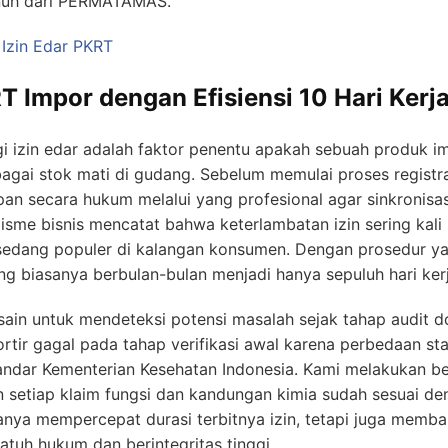
nuh dari PERMATAMAS.
 Izin Edar PKRT
T Impor dengan Efisiensi 10 Hari Kerj
 izin edar adalah faktor penentu apakah sebuah produk i
bagai stok mati di gudang. Sebelum memulai proses registr
pan secara hukum melalui yang profesional agar sinkronisas
lisme bisnis mencatat bahwa keterlambatan izin sering kal
dang populer di kalangan konsumen. Dengan prosedur yang
biasanya berbulan-bulan menjadi hanya sepuluh hari kerj
sain untuk mendeteksi potensi masalah sejak tahap audit 
rtir gagal pada tahap verifikasi awal karena perbedaan st
andar Kementerian Kesehatan Indonesia. Kami melakukan b
 setiap klaim fungsi dan kandungan kimia sudah sesuai d
 hanya mempercepat durasi terbitnya izin, tetapi juga mem
atuh hukum dan berintegritas tinggi.