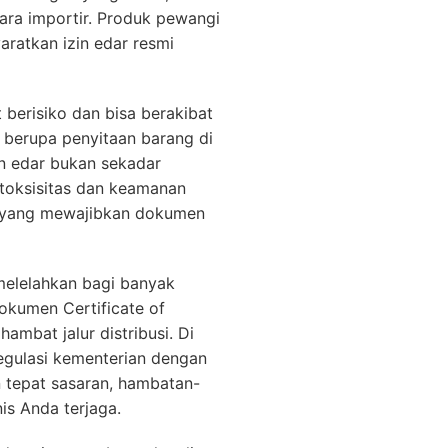
para importir. Produk pewangi
ratkan izin edar resmi
 berisiko dan bisa berakibat
s berupa penyitaan barang di
in edar bukan sekadar
i toksisitas dan keamanan
rn yang mewajibkan dokumen
 melelahkan bagi banyak
dokumen Certificate of
ambat jalur distribusi. Di
regulasi kementerian dengan
n tepat sasaran, hambatan-
is Anda terjaga.