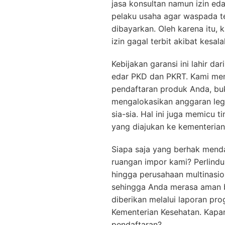
jasa konsultan namun izin ed
pelaku usaha agar waspada te
dibayarkan. Oleh karena itu,
izin gagal terbit akibat kesal
Kebijakan garansi ini lahir d
edar PKD dan PKRT. Kami memp
pendaftaran produk Anda, buk
mengalokasikan anggaran leg
sia-sia. Hal ini juga memicu 
yang diajukan ke kementerian
Siapa saja yang berhak menda
ruangan impor kami? Perlindun
hingga perusahaan multinasio
sehingga Anda merasa aman b
diberikan melalui laporan pr
Kementerian Kesehatan. Kapan 
pendaftaran?