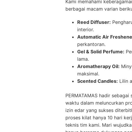
Kami memahami keberagaman 
berbagai macam varian beriku
Reed Diffuser:
Pengharu
interior.
Automatic Air Freshene
perkantoran.
Gel & Solid Perfume:
Pen
lama.
Aromatherapy Oil:
Minya
maksimal.
Scented Candles:
Lilin
PERMATAMAS hadir sebagai so
waktu dalam meluncurkan prod
izin edar yang sukses diterbi
proses kilat hanya 10 hari ke
teknis tim kami. Mari wujudk