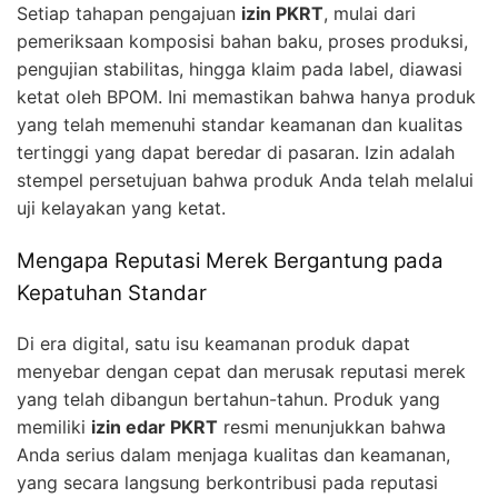
Setiap tahapan pengajuan
izin PKRT
, mulai dari
pemeriksaan komposisi bahan baku, proses produksi,
pengujian stabilitas, hingga klaim pada label, diawasi
ketat oleh BPOM. Ini memastikan bahwa hanya produk
yang telah memenuhi standar keamanan dan kualitas
tertinggi yang dapat beredar di pasaran. Izin adalah
stempel persetujuan bahwa produk Anda telah melalui
uji kelayakan yang ketat.
Mengapa Reputasi Merek Bergantung pada
Kepatuhan Standar
Di era digital, satu isu keamanan produk dapat
menyebar dengan cepat dan merusak reputasi merek
yang telah dibangun bertahun-tahun. Produk yang
memiliki
izin edar PKRT
resmi menunjukkan bahwa
Anda serius dalam menjaga kualitas dan keamanan,
yang secara langsung berkontribusi pada reputasi