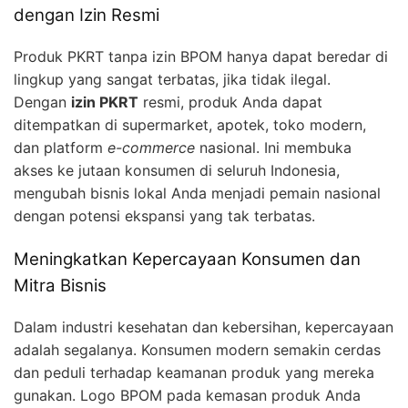
dengan Izin Resmi
Produk PKRT tanpa izin BPOM hanya dapat beredar di
lingkup yang sangat terbatas, jika tidak ilegal.
Dengan
izin PKRT
resmi, produk Anda dapat
ditempatkan di supermarket, apotek, toko modern,
dan platform
e-commerce
nasional. Ini membuka
akses ke jutaan konsumen di seluruh Indonesia,
mengubah bisnis lokal Anda menjadi pemain nasional
dengan potensi ekspansi yang tak terbatas.
Meningkatkan Kepercayaan Konsumen dan
Mitra Bisnis
Dalam industri kesehatan dan kebersihan, kepercayaan
adalah segalanya. Konsumen modern semakin cerdas
dan peduli terhadap keamanan produk yang mereka
gunakan. Logo BPOM pada kemasan produk Anda