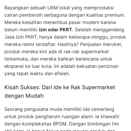
Bayangkan sebuah UKM lokal yang memproduksi
cairan pembersih serbaguna dengan kualitas premium.
Mereka kesulitan menembus pasar modern karena
belum memiliki
izin edar PKRT
. Setelah menggandeng
Jasa Izin PKRT, hanya dalam beberapa minggu, produk
mereka resmi terdaftar. Hasilnya? Penjualan meroket,
produk mereka kini ada di rak-rak supermarket
terkemuka, dan mereka bahkan berencana untuk
ekspansi ke luar kota. Ini adalah kekuatan perizinan
yang tepat waktu dan efisien.
Kisah Sukses: Dari Ide ke Rak Supermarket
dengan Mudah
Seorang pengusaha muda memiliki ide cemerlang
untuk produk pengharum ruangan alami. Ia khawatir
dengan kompleksitas BPOM. Dengan bimbingan tim
ahli kami, ia hanya fokus pada inovasi produk dan