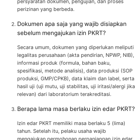
persyaratan dokumen, pengujian, dan proses
perizinan yang berbeda.
Dokumen apa saja yang wajib disiapkan
sebelum mengajukan izin PKRT?
Secara umum, dokumen yang diperlukan meliputi
legalitas perusahaan (akta pendirian, NPWP, NIB),
informasi produk (formula, bahan baku,
spesifikasi, metode analisis), data produksi (SOP
produksi, GMP/CPKB), data klaim dan label, serta
hasil uji (uji mutu, uji stabilitas, uji iritasi/alergi jika
relevan) dari laboratorium terakreditasi.
Berapa lama masa berlaku izin edar PKRT?
Izin edar PKRT memiliki masa berlaku 5 (lima)
tahun. Setelah itu, pelaku usaha wajib
mengajukan permohonan perpanjangan izin edar