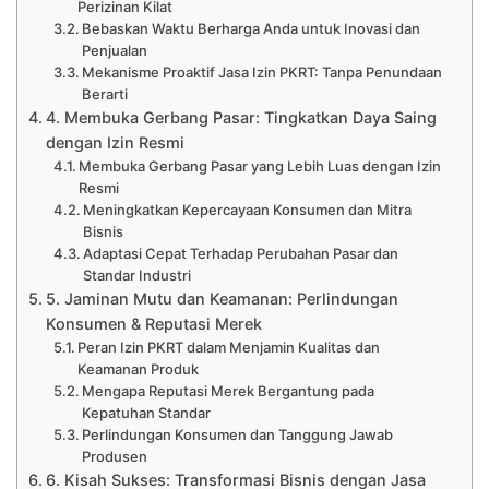
Perizinan Kilat
Bebaskan Waktu Berharga Anda untuk Inovasi dan
Penjualan
Mekanisme Proaktif Jasa Izin PKRT: Tanpa Penundaan
Berarti
4. Membuka Gerbang Pasar: Tingkatkan Daya Saing
dengan Izin Resmi
Membuka Gerbang Pasar yang Lebih Luas dengan Izin
Resmi
Meningkatkan Kepercayaan Konsumen dan Mitra
Bisnis
Adaptasi Cepat Terhadap Perubahan Pasar dan
Standar Industri
5. Jaminan Mutu dan Keamanan: Perlindungan
Konsumen & Reputasi Merek
Peran Izin PKRT dalam Menjamin Kualitas dan
Keamanan Produk
Mengapa Reputasi Merek Bergantung pada
Kepatuhan Standar
Perlindungan Konsumen dan Tanggung Jawab
Produsen
6. Kisah Sukses: Transformasi Bisnis dengan Jasa