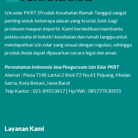
Izin edar PKRT (Produk Kesehatan Rumah Tangga) sangat
penting untuk beberapa alasan yang krusial, baik bagi
produsen maupun importir. Kami berdedikasi membantu
pelaku usaha di industri kesehatan dan rumah tangga untuk
mendapatkan izin edar yang sesuai dengan regulasi, sehingga
produk Anda dapat dipasarkan secara legal dan aman.
Permatamas Indonesia Jasa Pengurusan Izin Edar PKRT
Alamat : Plaza THB Lantai 2 Blok F2 No.61 Pejuang, Medan
Satria, Kota Bekasi, Jawa Barat
Telp Kantor : 021-89253417 | Hp/WA : 085777630555
Layanan Kami