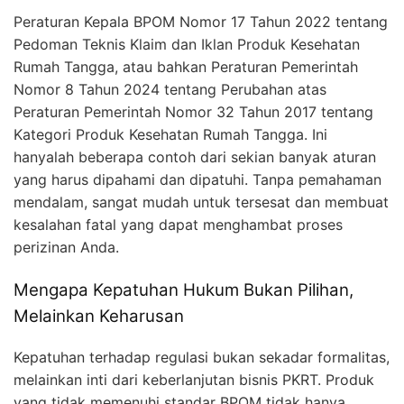
Peraturan Kepala BPOM Nomor 17 Tahun 2022 tentang
Pedoman Teknis Klaim dan Iklan Produk Kesehatan
Rumah Tangga, atau bahkan Peraturan Pemerintah
Nomor 8 Tahun 2024 tentang Perubahan atas
Peraturan Pemerintah Nomor 32 Tahun 2017 tentang
Kategori Produk Kesehatan Rumah Tangga. Ini
hanyalah beberapa contoh dari sekian banyak aturan
yang harus dipahami dan dipatuhi. Tanpa pemahaman
mendalam, sangat mudah untuk tersesat dan membuat
kesalahan fatal yang dapat menghambat proses
perizinan Anda.
Mengapa Kepatuhan Hukum Bukan Pilihan,
Melainkan Keharusan
Kepatuhan terhadap regulasi bukan sekadar formalitas,
melainkan inti dari keberlanjutan bisnis PKRT. Produk
yang tidak memenuhi standar BPOM tidak hanya