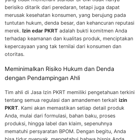
berisiko ditarik dari peredaran, tetapi juga dapat
merusak kesehatan konsumen, yang berujung pada
tuntutan hukum, denda besar, dan kehancuran reputasi
merek.
Izin edar PKRT
adalah bukti komitmen Anda
terhadap keamanan dan kualitas produk, menciptakan
kepercayaan yang tak ternilai dari konsumen dan
otoritas.
Meminimalkan Risiko Hukum dan Denda
dengan Pendampingan Ahli
Tim ahli di Jasa Izin PKRT memiliki pengetahuan terkini
tentang semua regulasi dan amandemen terkait
izin
PKRT
. Kami akan memastikan setiap detail produk
Anda, mulai dari formulasi, bahan baku, proses
produksi, hingga label dan klaim, sepenuhnya
mematuhi persyaratan BPOM. Dengan begitu, Anda
bisa tidur nyenyak, mengetahui bahwa bisnis Anda