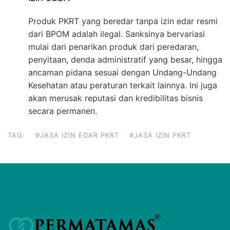
Produk PKRT yang beredar tanpa izin edar resmi
dari BPOM adalah ilegal. Sanksinya bervariasi
mulai dari penarikan produk dari peredaran,
penyitaan, denda administratif yang besar, hingga
ancaman pidana sesuai dengan Undang-Undang
Kesehatan atau peraturan terkait lainnya. Ini juga
akan merusak reputasi dan kredibilitas bisnis
secara permanen.
TAG:
#JASA IZIN EDAR PKRT
#JASA IZIN PKRT