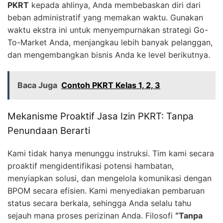
PKRT
kepada ahlinya, Anda membebaskan diri dari
beban administratif yang memakan waktu. Gunakan
waktu ekstra ini untuk menyempurnakan strategi Go-
To-Market Anda, menjangkau lebih banyak pelanggan,
dan mengembangkan bisnis Anda ke level berikutnya.
Baca Juga
Contoh PKRT Kelas 1, 2, 3
Mekanisme Proaktif Jasa Izin PKRT: Tanpa
Penundaan Berarti
Kami tidak hanya menunggu instruksi. Tim kami secara
proaktif mengidentifikasi potensi hambatan,
menyiapkan solusi, dan mengelola komunikasi dengan
BPOM secara efisien. Kami menyediakan pembaruan
status secara berkala, sehingga Anda selalu tahu
sejauh mana proses perizinan Anda. Filosofi
“Tanpa