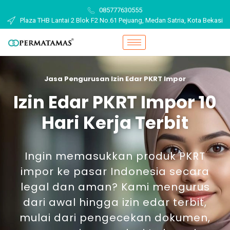
085777630555
Plaza THB Lantai 2 Blok F2 No.61 Pejuang, Medan Satria, Kota Bekasi
Jasa Pengurusan Izin Edar PKRT Impor
Izin Edar PKRT Impor 10
Hari Kerja Terbit
Ingin memasukkan produk PKRT
impor ke pasar Indonesia secara
legal dan aman? Kami mengurus
dari awal hingga izin edar terbit,
mulai dari pengecekan dokumen,