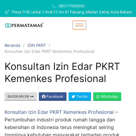
085777630555
Plaza THB Lantai 2 Blok F2 No.61 Pejuang, Medan Satria, Kota Bekasi
Beranda
IZIN PKRT
Konsultan Izin Edar PKRT Kemenkes Profesional
Konsultan Izin Edar PKRT
Kemenkes Profesional
BAGIKAN INI
Facebook
Twitter
WhatsApp
Konsultan Izin Edar PKRT Kemenkes Profesional
–
Pertumbuhan industri produk rumah tangga dan
kebersihan di Indonesia terus meningkat seiring
tingginya kebutuhan masyarakat terhadap produk