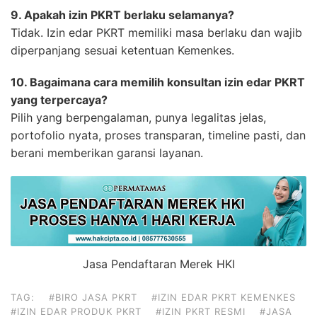
9. Apakah izin PKRT berlaku selamanya?
Tidak. Izin edar PKRT memiliki masa berlaku dan wajib
diperpanjang sesuai ketentuan Kemenkes.
10. Bagaimana cara memilih konsultan izin edar PKRT
yang terpercaya?
Pilih yang berpengalaman, punya legalitas jelas,
portofolio nyata, proses transparan, timeline pasti, dan
berani memberikan garansi layanan.
Jasa Pendaftaran Merek HKI
TAG:
#BIRO JASA PKRT
#IZIN EDAR PKRT KEMENKES
#IZIN EDAR PRODUK PKRT
#IZIN PKRT RESMI
#JASA