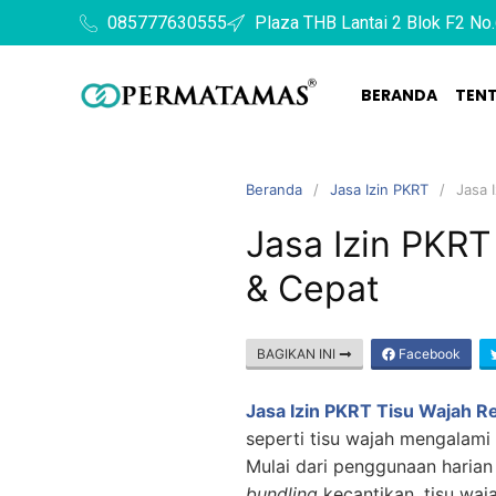
085777630555
Plaza THB Lantai 2 Blok F2 No.
BERANDA
TEN
Beranda
Jasa Izin PKRT
Jasa 
Jasa Izin PKR
& Cepat
BAGIKAN INI
Facebook
Jasa Izin PKRT Tisu Wajah 
seperti tisu wajah mengalami 
Mulai dari penggunaan harian
bundling
kecantikan, tisu waj