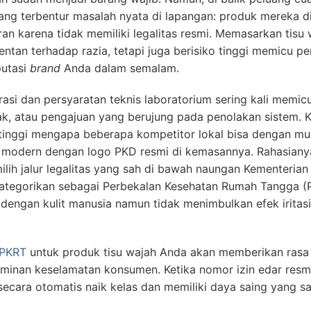
ang terbentur masalah nyata di lapangan: produk mereka 
ran karena tidak memiliki legalitas resmi. Memasarkan tisu
ntan terhadap razia, tetapi juga berisiko tinggi memicu p
putasi
brand
Anda dalam semalam.
rasi dan persyaratan teknis laboratorium sering kali memic
, atau pengajuan yang berujung pada penolakan sistem. Ke
tinggi mengapa beberapa kompetitor lokal bisa dengan m
t modern dengan logo PKD resmi di kemasannya. Rahasiany
ih jalur legalitas yang sah di bawah naungan Kementerian
kategorikan sebagai Perbekalan Kesehatan Rumah Tangga (P
dengan kulit manusia namun tidak menimbulkan efek iritasi 
 PKRT
untuk produk tisu wajah Anda akan memberikan rasa 
minan keselamatan konsumen. Ketika nomor izin edar res
cara otomatis naik kelas dan memiliki daya saing yang san