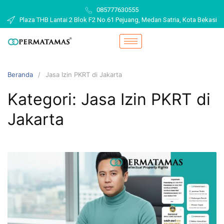
085777630555
Plaza THB Lantai 2 Blok F2 No.61 Pejuang, Medan Satria, Kota Bekasi
Beranda
Jasa Izin PKRT di Jakarta
Kategori:
Jasa Izin PKRT di
Jakarta