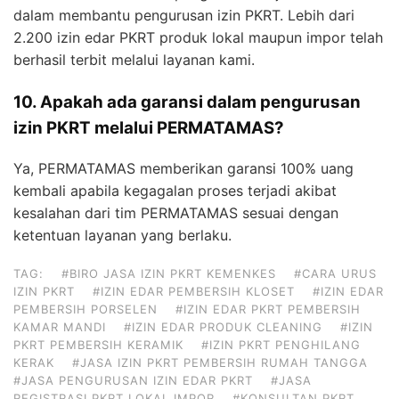
dalam membantu pengurusan izin PKRT. Lebih dari
2.200 izin edar PKRT produk lokal maupun impor telah
berhasil terbit melalui layanan kami.
10. Apakah ada garansi dalam pengurusan
izin PKRT melalui PERMATAMAS?
Ya, PERMATAMAS memberikan garansi 100% uang
kembali apabila kegagalan proses terjadi akibat
kesalahan dari tim PERMATAMAS sesuai dengan
ketentuan layanan yang berlaku.
TAG:
#BIRO JASA IZIN PKRT KEMENKES
#CARA URUS
IZIN PKRT
#IZIN EDAR PEMBERSIH KLOSET
#IZIN EDAR
PEMBERSIH PORSELEN
#IZIN EDAR PKRT PEMBERSIH
KAMAR MANDI
#IZIN EDAR PRODUK CLEANING
#IZIN
PKRT PEMBERSIH KERAMIK
#IZIN PKRT PENGHILANG
KERAK
#JASA IZIN PKRT PEMBERSIH RUMAH TANGGA
#JASA PENGURUSAN IZIN EDAR PKRT
#JASA
REGISTRASI PKRT LOKAL IMPOR
#KONSULTAN PKRT