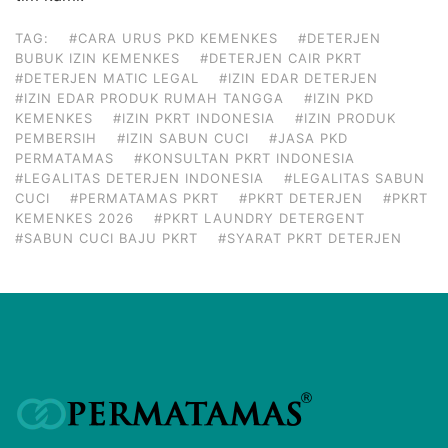
TAG:
#CARA URUS PKD KEMENKES
#DETERJEN
BUBUK IZIN KEMENKES
#DETERJEN CAIR PKRT
#DETERJEN MATIC LEGAL
#IZIN EDAR DETERJEN
#IZIN EDAR PRODUK RUMAH TANGGA
#IZIN PKD
KEMENKES
#IZIN PKRT INDONESIA
#IZIN PRODUK
PEMBERSIH
#IZIN SABUN CUCI
#JASA PKD
PERMATAMAS
#KONSULTAN PKRT INDONESIA
#LEGALITAS DETERJEN INDONESIA
#LEGALITAS SABUN
CUCI
#PERMATAMAS PKRT
#PKRT DETERJEN
#PKRT
KEMENKES 2026
#PKRT LAUNDRY DETERGENT
#SABUN CUCI BAJU PKRT
#SYARAT PKRT DETERJEN