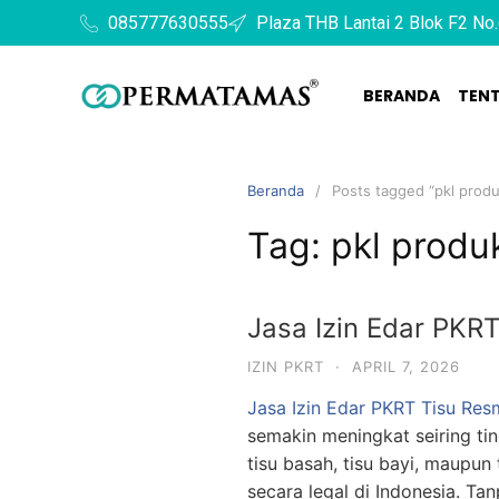
085777630555
Plaza THB Lantai 2 Blok F2 No.
BERANDA
TEN
Beranda
Posts tagged “pkl produ
Tag:
pkl produk
Jasa Izin Edar PKR
IZIN PKRT
·
APRIL 7, 2026
Jasa Izin Edar PKRT Tisu Res
semakin meningkat seiring ti
tisu basah, tisu bayi, maupun 
secara legal di Indonesia. Ta