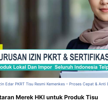
zin Edar PKRT Tisu Resmi Kemenkes – Proses Cepat & Anti 
taran Merek HKI untuk Produk Tisu