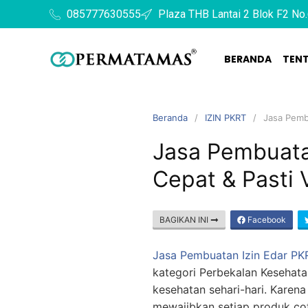
085777630555
Plaza THB Lantai 2 Blok F2 No.
BERANDA
TEN
Beranda
IZIN PKRT
Jasa Pembu
Jasa Pembuata
Cepat & Pasti 
BAGIKAN INI
Facebook
Jasa Pembuatan Izin Edar PKR
kategori Perbekalan Kesehat
kesehatan sehari-hari. Karen
mewajibkan setiap produk cot