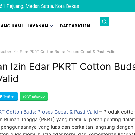
61 Pejuang, Medan Satria, Kota Bekasi
TANG KAMI
LAYANAN
DAFTAR KLIEN
atan Izin Edar PKRT Cotton Buds: Proses Cepat & Pasti Valid
n Izin Edar PKRT Cotton Buds
Valid
Twitter
WhatsApp
T Cotton Buds: Proses Cepat & Pasti Valid
–
Produk cotto
an Rumah Tangga (PKRT) yang memiliki peran penting dala
a penggunaannya yang luas dan berkaitan langsung dengan 
ton buds memiliki izin edar resmi dari Kementerian Keseha