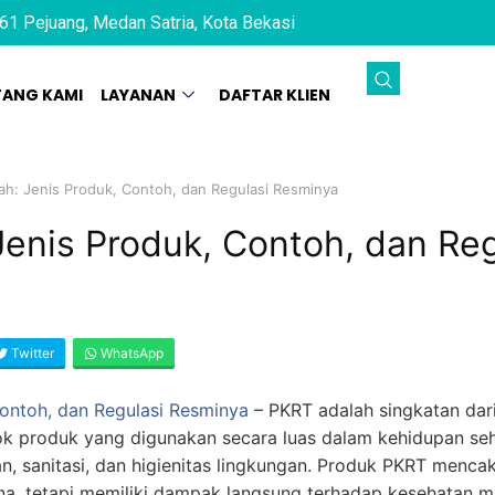
61 Pejuang, Medan Satria, Kota Bekasi
TANG KAMI
LAYANAN
DAFTAR KLIEN
ah: Jenis Produk, Contoh, dan Regulasi Resminya
enis Produk, Contoh, dan Reg
Twitter
WhatsApp
ontoh, dan Regulasi Resminya
– PKRT adalah singkatan dar
k produk yang digunakan secara luas dalam kehidupan seh
n, sanitasi, dan higienitas lingkungan. Produk PKRT menc
a, tetapi memiliki dampak langsung terhadap kesehatan ma