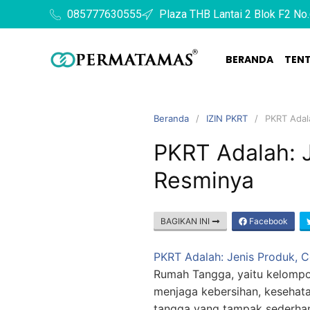
085777630555
Plaza THB Lantai 2 Blok F2 No.
BERANDA
TEN
Beranda
IZIN PKRT
PKRT Adal
PKRT Adalah: J
Resminya
BAGIKAN INI
Facebook
PKRT Adalah: Jenis Produk, C
Rumah Tangga, yaitu kelompo
menjaga kebersihan, kesehata
tangga yang tampak sederhan