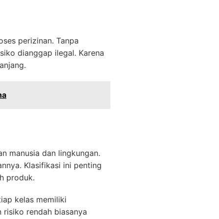
es perizinan. Tanpa
risiko dianggap ilegal. Karena
panjang.
ha
tan manusia dan lingkungan.
ya. Klasifikasi ini penting
eh produk.
iap kelas memiliki
n risiko rendah biasanya