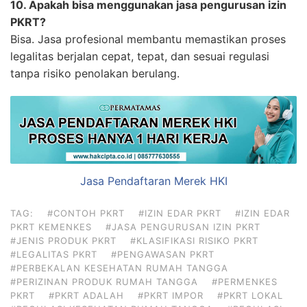
10. Apakah bisa menggunakan jasa pengurusan izin
PKRT?
Bisa. Jasa profesional membantu memastikan proses
legalitas berjalan cepat, tepat, dan sesuai regulasi
tanpa risiko penolakan berulang.
Jasa Pendaftaran Merek HKI
TAG:
#CONTOH PKRT
#IZIN EDAR PKRT
#IZIN EDAR
PKRT KEMENKES
#JASA PENGURUSAN IZIN PKRT
#JENIS PRODUK PKRT
#KLASIFIKASI RISIKO PKRT
#LEGALITAS PKRT
#PENGAWASAN PKRT
#PERBEKALAN KESEHATAN RUMAH TANGGA
#PERIZINAN PRODUK RUMAH TANGGA
#PERMENKES
PKRT
#PKRT ADALAH
#PKRT IMPOR
#PKRT LOKAL