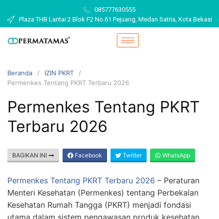
085777630555
Plaza THB Lantai 2 Blok F2 No.61 Pejuang, Medan Satria, Kota Bekasi
Beranda
IZIN PKRT
Permenkes Tentang PKRT Terbaru 2026
Permenkes Tentang PKRT
Terbaru 2026
BAGIKAN INI
Facebook
Twitter
WhatsApp
Permenkes Tentang PKRT Terbaru 2026
– Peraturan
Menteri Kesehatan (Permenkes) tentang Perbekalan
Kesehatan Rumah Tangga (PKRT) menjadi fondasi
utama dalam sistem pengawasan produk kesehatan