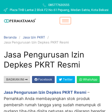
085777630555
Plaza THB Lantai 2 Blok F2 No.61 Pejuang, Medan Satria, Kota Bekasi
Beranda
Jasa Izin PKRT
Jasa Pengurusan Izin Depkes PKRT Resmi
Jasa Pengurusan Izin
Depkes PKRT Resmi
BAGIKAN INI
Facebook
Twitter
WhatsApp
Jasa Pengurusan Izin Depkes PKRT Resmi
–
Pernahkah Anda membayangkan stok produk
pembersih rumah tangga yang sudah menumpuk di
gudang tiba-tiba disita petugas atau dilarang beredar