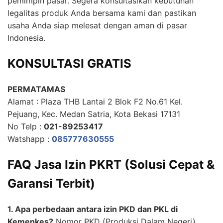
pemimpin pasar. Segera konsultasikan kebutuhan
legalitas produk Anda bersama kami dan pastikan
usaha Anda siap melesat dengan aman di pasar
Indonesia.
KONSULTASI GRATIS
PERMATAMAS
Alamat : Plaza THB Lantai 2 Blok F2 No.61 Kel.
Pejuang, Kec. Medan Satria, Kota Bekasi 17131
No Telp :
021-89253417
Watshapp :
085777630555
FAQ Jasa Izin PKRT (Solusi Cepat &
Garansi Terbit)
1. Apa perbedaan antara izin PKD dan PKL di
Kemenkes?
Nomor PKD (Produksi Dalam Negeri)