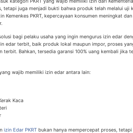
k kategori PKRT yang wajib memiliki izin dari Kementerian 
s, tetapi juga menjadi bukti bahwa produk telah melalui uj
izin Kemenkes PKRT, kepercayaan konsumen meningkat dan
.
lusi bagi pelaku usaha yang ingin mengurus izin edar den
in edar terbit, baik produk lokal maupun impor, proses yan
in terbit. Bahkan, tersedia garansi 100% uang kembali jika t
ang wajib memiliki izin edar antara lain:
Kerak Kaca
eri
r
an
izin Edar PKRT
bukan hanya mempercepat proses, tetapi j