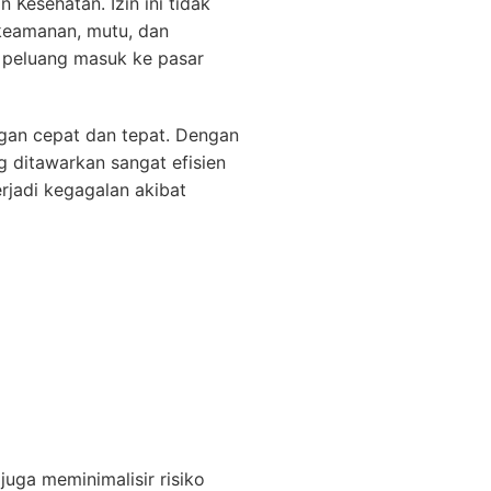
Kesehatan. Izin ini tidak
i keamanan, mutu, dan
 peluang masuk ke pasar
gan cepat dan tepat. Dengan
g ditawarkan sangat efisien
erjadi kegagalan akibat
uga meminimalisir risiko