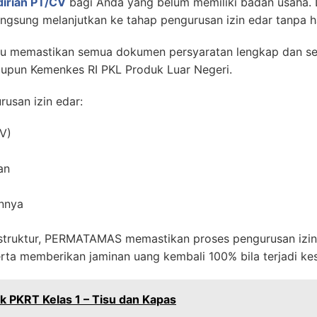
dirian PT/CV
bagi Anda yang belum memiliki badan usaha.
langsung melanjutkan ke tahap pengurusan izin edar tanpa 
emastikan semua dokumen persyaratan lengkap dan ses
upun Kemenkes RI PKL Produk Luar Negeri.
usan izin edar:
V)
an
nnya
rstruktur, PERMATAMAS memastikan proses pengurusan izi
 serta memberikan jaminan uang kembali 100% bila terjadi ke
k PKRT Kelas 1 – Tisu dan Kapas